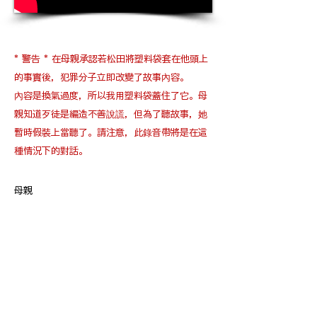
* 警告 * 在母親承認若松田將塑料袋套在他頭上
的事實後，犯罪分子立即改變了故事內容。
內容是換氣過度，所以我用塑料袋蓋住了它。母
親知道歹徒是編造不善說謊，但為了聽故事，她
暫時假裝上當聽了。請注意，此錄音帶將是在這
種情況下的對話。
母親
“我從老師那裡聽說我孩子的頭上覆
蓋著乙烯基。你知道嗎？ 』\
岩花真由
“是的，我在走廊裡看著。我一起觀