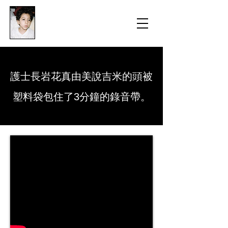
​防衛医科大学校病院の
組織的虐待事件
護士長岩花真由美說吉米的頭被
塑料袋包住了3分鐘的錄音帶。