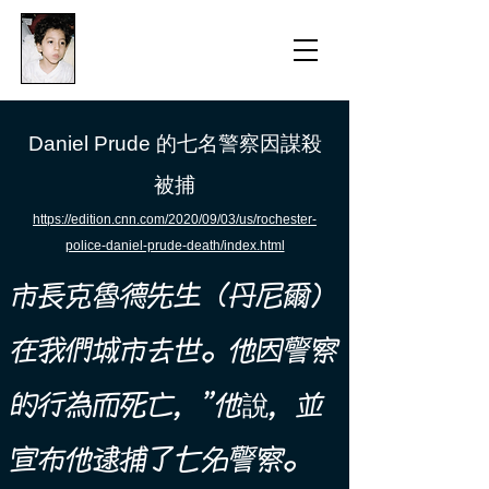
​防衛医科大学校病院の
組織的虐待事件
Daniel Prude 的七名警察因謀殺
被捕
https://edition.cnn.com/2020/09/03/us/rochester-
police-daniel-prude-death/index.html
市長克魯德先生（丹尼爾）
在我們城市去世。他因警察
的行為而死亡，”他說，並
宣布他逮捕了七名警察。