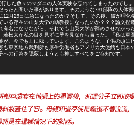
に実行した数々のマダニの人体実験を忘れてしまったのでし
だったと聞いた事があります。そのような731部隊の人体
に12月26日に急になったのか？そして、その後、彼が理化
ている存在の山梨大学の助教授になったのか？？？論文捏造
れ有名になりながら、それでも山梨大学が辞めさせなかっ
）
若松太が私の目を見ずに壁を見ながら言った。『私は軍
葉が、今でも耳に残っています。このような、子供の頭に
察も東京地方裁判所も厚生労働省もアメリカ大使館も日本
子への行為を隠蔽しようとも神はすべてをご存知です。
松田將塑料袋套在他頭上的事實後，犯罪分子立即改
塑料袋蓋住了它。母親知道歹徒是編造不善說謊，
帶將是在這種情況下的對話。