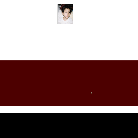
​防衛医科大学校病院の
組織的虐待事件
家
家
家
家
家