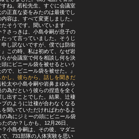
ですね。若松先生、すぐに会議室
太の正直な姿をみたのは最後でし
の内容は、すべて変更しました。
せたそうです。聞いています
か？さっきは、小島令嗣が息子の
したって言っていました。そうじ
。申し訳ないですが、僕では防衛
？』この時、私は初めて、なぜ岩
彼らが会議室で何を相談し何を決
た頭にビニール袋を被せるという
たので、ビニール袋を被せた。』
しかし、彼らから、話しを聞きだ
若松太や
小島令嗣や岩鼻まゆみら
吸の為だという彼らの捏造を全く
探し出すことでした。結果、辻褄
ープのように辻褄が合わなくなる
しを聞いていただければわかるよ
誰の為にジミーの頭にビニール袋
たのか？しかも、12月26日、
か？小島令嗣は、その後、マダニ
で、731部隊の人体実験を思い