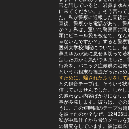
官と話していると、岩鼻まゆみ
に来てください。』そう言って
た。私が警察に通報した直後に
直後、警察から電話があり、警
か？』私は、驚いて警察官に聞
頭にビニール袋を被せて、なん
ゃないんですか？』すると警察
医科大学校病院については、何
鼻まゆみが急に息せき切って若
定したのかも気がつきました。
行為を、パニック症候群の治療
というお粗末な捏造だったため
すために、騙されたふりをして
との
録音テープは、そういう状
信じていませんでした。しかし
の遭わない内容ばかりになりま
事が多発します。彼らは、その
うに、この短時間のテープお越
を被せたのか？なぜ、12月26
私が中島佳子から脅迫メールを
の研究をしています。彼は軍医