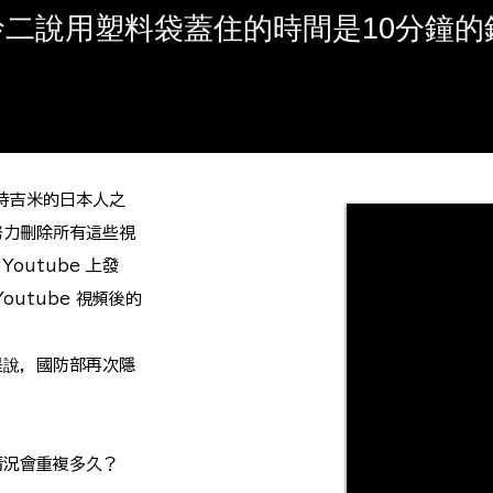
玲二說用塑料袋蓋住的時間是10分鐘的
持吉米的日本人之
努力刪除所有這些視
outube 上發
utube 視頻後的
是說，國防部再次隱
情況會重複多久？