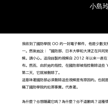
小島
我收到了國防學院 OO 的一封電子郵件，他是少數支
一。然後她說：“國防部、日本大學和大津正在共同
頻。請小心。這段錄製的視頻自 2012 年以來一直在 Y
布。然而，由於她的指控，在國防部被指控刪除這些 Yo
第二天，它就被刪除了。
這意味著國防部必須刪除這些視頻是有原因的。也就
瞞了國防學院的犯罪事實。代表著。
為什麼？你想隱藏它嗎？為什麼？你不道歉嗎？這種