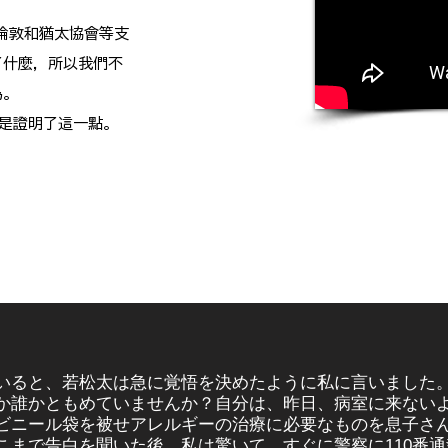
、倫敦和猶太協會等支
了什麼，所以我們不
為。
只是證明了這一點。
いると、若松太は急に覚悟を決めたように私に言いました
か誰かともめていませんか？自分は、昨日、病室に来ない
ビニール袋を被せアレルギーの治療に必要なものを息子さ
こまで告白を聞いた後、私は驚いて、すぐに警察に110番