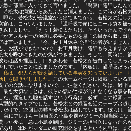
が急に部屋に入ってきて言いました。『警察に電話したん
、若松太は病室からあたふたと消えました。この時が若松
、即ち、若松太が会議室から出てきてから、若松太の話し
察官は、こういいました。『
過呼吸
で頭にビニール袋を被
き返しました。『えっ！若松太たちは、そういったんです
だかアレルギーの治療に必要なものを息子の目から取り出
官は言いました。『今、お正月休みで担当の者がいません
も、お話ができないので、お正月明け、電話もらえますか
松太を呼びにきたのか気がつきました。そして、同時に、
彼らは話を捏造し、口をあわせ、若松太が告白してしまっ
をしていたことに
変更したのです。『内容は、過呼吸だっ
、
私
は、犯人らが嘘を話している事実を知っていました。
話しを聞きだしました。
このホームページに掲載している
況での会話になりますので、ご注意ください。私は、過呼
、最も大切なことは、彼らの話の辻褄が合わなくなる事を
した。捏造した嘘を話すという行為は、必ず、この録音テ
典型的なタイプでした。若松太との録音会話のテープお越
しだけで、23回目の嘘を若松太は話しています。彼らは、
日、急にアレルギー担当医の
小島令嗣がジミーの担当医になっ
貰った後に、急に小島令嗣は、ジミーの担当医になったの
であり、軍医がマダニの研究開発をするという内容は、まる