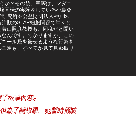
ょうか？その後、軍医は、マダニ
実験同様の実験をしている小島令
学研究所や公益財団法人神戸医
詐欺のSTAP細胞問題で堂々と
た若山照彦教授も、同様だと聞い
医なんです。わかりますか、この
ビニール袋を被せるような行為を
の国連も、すべてが見て見ぬ振り
變了故事內容。
但為了聽故事，她暫時假裝