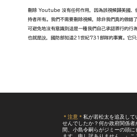
刪除 Youtube 沒有任何作用，因為該視頻歸美國
持者所有。我們不需要刪除視頻，除非我們真的做錯
可避免地沒有意識到這是一種我們自己承認罪行的行
也就是說，國防部知道21世紀731部隊的事實。它
＊注意＊
私が若松太を追及して
せんでしたか？何か政府関係者
間、小島令嗣らがジミーの頭に
ます。申し訳ありません。』こ