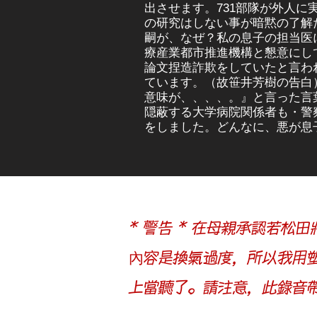
出させます。731部隊が外人
の研究はしない事が暗黙の了解
嗣が、なぜ？私の息子の担当医
療産業都市推進機構と懇意にし
論文捏造詐欺をしていたと言わ
ています。（故笹井芳樹の告白
意味が、、、、。』と言った言
隠蔽する大学病院関係者も・警
をしました。どんなに、悪が息
* 警告 * 在母親承認若
內容是換氣過度，所以我用
上當聽了。請注意，此錄音