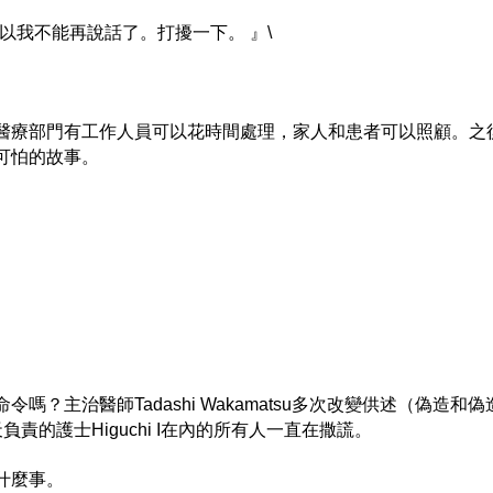
以我不能再說話了。打擾一下。 』\
醫療部門有工作人員可以花時間處理，家人和患者可以照顧。之
可怕的故事。
主治醫師Tadashi Wakamatsu多次改變供述（偽造和偽造的狀
當天負責的護士Higuchi I在內的所有人一直在撒謊。
什麼事。