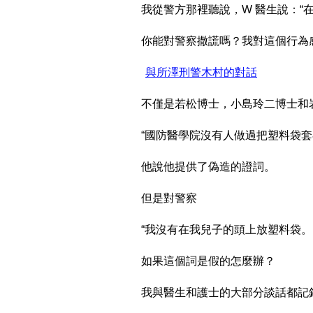
我從警方那裡聽說，W 醫生說：“
你能對警察撒謊嗎？我對這個行為
​
與所澤刑警木村的對話
不僅是若松博士，小島玲二博士和
“國防醫學院沒有人做過把塑料袋套
他說他提供了偽造的證詞。
但是對警察
“我沒有在我兒子的頭上放塑料袋。 
如果這個詞是假的怎麼辦？
我與醫生和護士的大部分談話都記