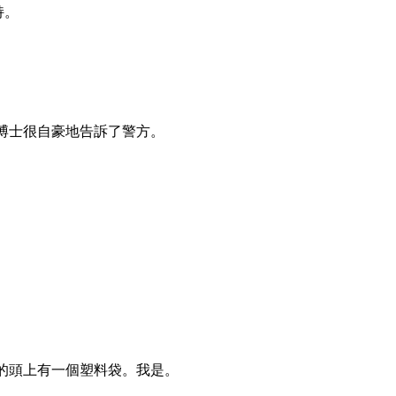
持。
博士很自豪地告訴了警方。
的頭上有一個塑料袋。我是。