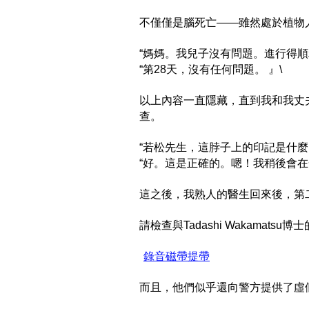
不僅僅是腦死亡——雖然處於植物
“媽媽。我兒子沒有問題。進行得順利
“第28天，沒有任何問題。 』\
以上內容一直隱藏，直到我和我丈
查。
“若松先生，這脖子上的印記是什麼？
“好。這是正確的。嗯！我稍後會在
這之後，我熟人的醫生回來後，第
請檢查與Tadashi Wakama
​
錄音磁帶提帶
而且，他們似乎還向警方提供了虛