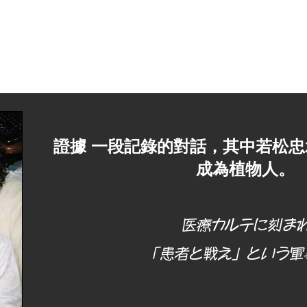
家
家
家
與警察的問答
與所澤警察木村刑警的對話
​證據 一段記錄的對話，其中若松
成為植物人。
医療カルテに刻ま
「患者と戦え」という軍