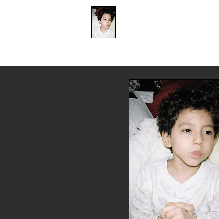
​防衛医科大学校病院の
組織的虐待事件
家
家
家
家
家