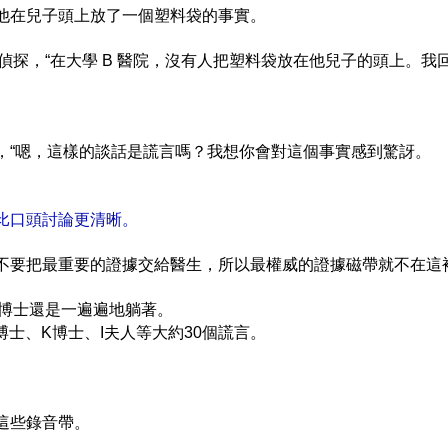
他在兒子頭上放了一個塑料袋的事實。
偵探，“在大學 B 醫院，沒有人把塑料袋放在他兒子的頭上。
，“嗯，這樣的談話是謊言嗎？我想你會對這個事實感到驚訝。
比口頭討論更清晰。
不要把最重要的證據交給醫生，所以最權威的證據磁帶就不在這
 博士還是一遍遍地躺著。
士、K博士、I夫人等大約30個謊言。
這些錄音帶。