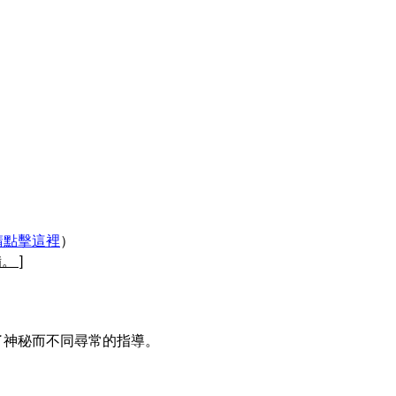
請點擊這裡
）
 ]
了神秘而不同尋常的指導。