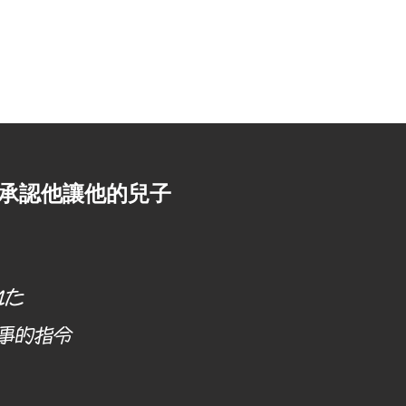
警察和法庭
誹謗
More
忠承認他讓他的兒子
れた
事的指令