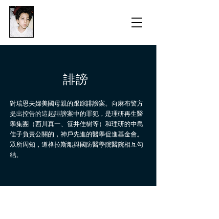
​防衛医科大学校病院の
組織的虐待事件
​誹謗
​對瑞恩夫婦美國母親的跟踪誹謗案。向麻布警方
提出控告的這起誹謗案中的罪犯，是理研再生醫
學集團（西川真一、笹井佳樹等）和理研的中島
佳子負責公關的，神戶先進的醫學促進基金會。
眾所周知，道格拉斯船與國防醫學院醫院相互勾
結。
很可怕，但即使是現在，來自